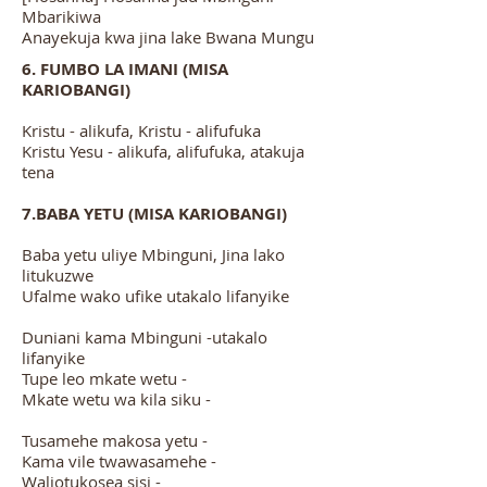
Mbarikiwa
Anayekuja kwa jina lake Bwana Mungu
6.
FUMBO LA IMANI (MISA
KARIOBANGI)
Kristu - alikufa, Kristu - alifufuka
Kristu Yesu - alikufa, alifufuka, atakuja
tena
7.BABA YETU (MISA KARIOBANGI)
Baba yetu uliye Mbinguni, Jina lako
litukuzwe
Ufalme wako ufike utakalo lifanyike
Duniani kama Mbinguni -utakalo
lifanyike
Tupe leo mkate wetu -
Mkate wetu wa kila siku -
Tusamehe makosa yetu -
Kama vile twawasamehe -
Waliotukosea sisi -