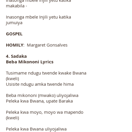
Inasonga mbele injili yetu katika
makabila -
Inasonga mbele Injili yetu katika
jumuiya
GOSPEL
HOMILY
: Margaret Gonsalves
4. Sadaka
Beba Mikononi Lyrics
Tusimame ndugu twende kwake Bwana
(kweli)
Usisite ndugu amka twende hima
Beba mikononi (mwako) uliyojaliwa
Peleka kwa Bwana, upate Baraka
Peleka kwa moyo, moyo wa mapendo
(kweli)
Peleka kwa Bwana uliyojaliwa