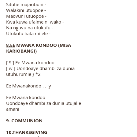
Situtie majaribuni -
Walakini utuopoe -
Maovuni utuopoe -
Kwa kuwa ufalme ni wako -
Na nguvu na utukufu -
Utukufu hata milele -
8.EE
MWANA KONDOO (MISA
KARIOBANGI)
[ S ] Ee Mwana kondoo
[ w ] Uondoaye dhambi za dunia
utuhurumie } *2
Ee Mwanakondo . . .y
Ee Mwana kondoo
Uondoaye dhambi za dunia utujalie
amani
9. COMMUNION
10.THANKSGIVING