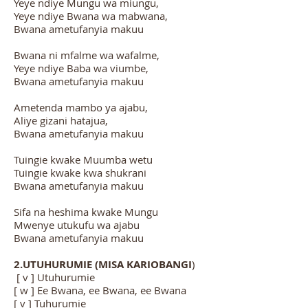
Yeye ndiye Mungu wa miungu,
Yeye ndiye Bwana wa mabwana,
Bwana ametufanyia makuu
Bwana ni mfalme wa wafalme,
Yeye ndiye Baba wa viumbe,
Bwana ametufanyia makuu
Ametenda mambo ya ajabu,
Aliye gizani hatajua,
Bwana ametufanyia makuu
Tuingie kwake Muumba wetu
Tuingie kwake kwa shukrani
Bwana ametufanyia makuu
Sifa na heshima kwake Mungu
Mwenye utukufu wa ajabu
Bwana ametufanyia makuu
2.UTUHURUMIE (MISA KARIOBANGI
)
[ v ] Utuhurumie
[ w ] Ee Bwana, ee Bwana, ee Bwana
[ v ] Tuhurumie