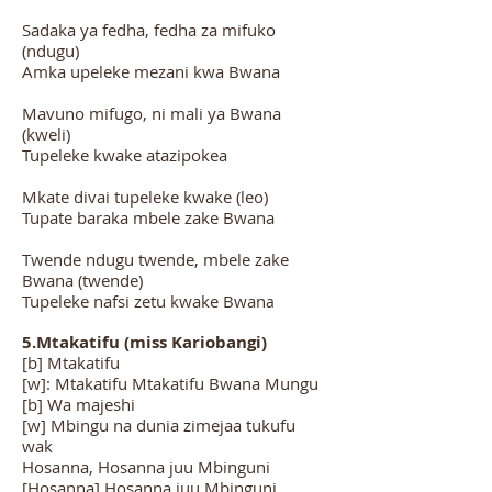
Sadaka ya fedha, fedha za mifuko
(ndugu)
Amka upeleke mezani kwa Bwana
Mavuno mifugo, ni mali ya Bwana
(kweli)
Tupeleke kwake atazipokea
Mkate divai tupeleke kwake (leo)
Tupate baraka mbele zake Bwana
Twende ndugu twende, mbele zake
Bwana (twende)
Tupeleke nafsi zetu kwake Bwan
a
5.Mtakatifu (miss Kariobangi)
[b] Mtakatifu
[w]: Mtakatifu Mtakatifu Bwana Mungu
[b] Wa majeshi
[w] Mbingu na dunia zimejaa tukufu
wak
Hosanna, Hosanna juu Mbinguni
[Hosanna] Hosanna juu Mbinguni