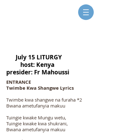
SISTERS FOR CHRISTIAN
COMMUNITY
July 15 LITURGY
host: Kenya
presider: Fr Mahoussi
ENTRANCE
Twimbe Kwa Shangwe Lyrics
Twimbe kwa shangwe na furaha *2
Bwana ametufanyia makuu
Tuingie kwake Mungu wetu,
Tuingie kwake kwa shukrani,
Bwana ametufanyia makuu