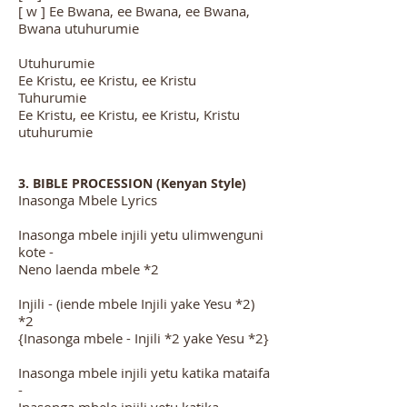
[ w ] Ee Bwana, ee Bwana, ee Bwana,
Bwana utuhurumie
Utuhurumie
Ee Kristu, ee Kristu, ee Kristu
Tuhurumie
Ee Kristu, ee Kristu, ee Kristu, Kristu
utuhurumie
3. BIBLE PROCESSION (Kenyan Style)
Inasonga Mbele Lyrics
Inasonga mbele injili yetu ulimwenguni
kote -
Neno laenda mbele *2
Injili - (iende mbele Injili yake Yesu *2)
*2
{Inasonga mbele - Injili *2 yake Yesu *2}
Inasonga mbele injili yetu katika mataifa
-